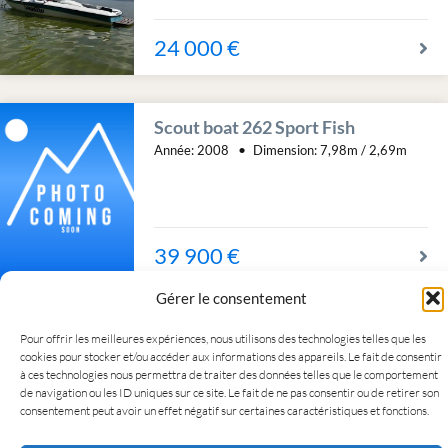
24 000 €
Scout boat 262 Sport Fish
Année:
2008
Dimension:
7,98m / 2,69m
39 900 €
Gérer le consentement
Pour offrir les meilleures expériences, nous utilisons des technologies telles que les
cookies pour stocker et/ou accéder aux informations des appareils. Le fait de consentir
à ces technologies nous permettra de traiter des données telles que le comportement
Copyright © 2022 NexProperty
de navigation ou les ID uniques sur ce site. Le fait de ne pas consentir ou de retirer son
consentement peut avoir un effet négatif sur certaines caractéristiques et fonctions.
WordPress Real Estate Theme