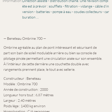
Information:
Direction assisté - distribution chaîne. Une révision compl
ète est à prévoir : soufflets - filtration - vidange - câble d’in
version - batteries - pompe à eau - coudes collecteurs - car
buration …
— Beneteau Ombrine 700 —
Ombrine agréable au plan de pont intéressant et sécurisant de
part son bain de soleil modulable arrière ou bien sa console de
pilotage pincée permettant une circulation aisée sur son ensemble.
À l'intérieur de cette dernière une couchette double avec
rangements prennent place, le tout avec sellerie.
Constructeur : Beneteau
Modèle : Ombrine 700
Année de construction : 2000
Longueur hors tout : 6,87 mètres
Largeur : 2,40 mètres
Poids lège : 1400 kg environ
Homologation : C/6 personnes